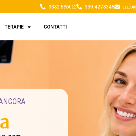
0382.586012
339.4278345
info@
TERAPIE
CONTATTI
 ANCORA
a