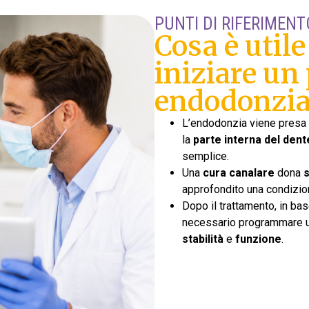
PUNTI DI RIFERIMENT
Cosa è util
iniziare un
endodonzi
L’endodonzia viene presa 
la
parte interna del dent
semplice.
Una
cura canalare
dona
s
approfondito una condizio
Dopo il trattamento, in ba
necessario programmare 
stabilità
e
funzione
.