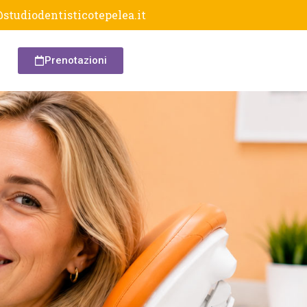
studiodentisticotepelea.it
Prenotazioni