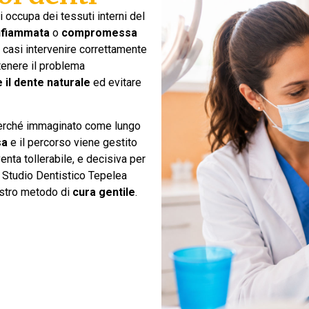
i occupa dei tessuti interni del
nfiammata
o
compromessa
i casi intervenire correttamente
tenere il problema
 il dente naturale
ed evitare
perché immaginato come lungo
sa
e il percorso viene gestito
enta tollerabile, e decisiva per
 Studio Dentistico Tepelea
ostro metodo di
cura gentile
.