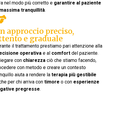
ra nel modo più corretto e
garantire al paziente
 massima tranquillità
.
n approccio preciso,
ttento e graduale
rante il trattamento prestiamo pari attenzione alla
ecisione operativa
e al
comfort
del paziente.
iegare con
chiarezza
ciò che stiamo facendo,
ocedere con metodo e creare un contesto
anquillo aiuta a rendere la
terapia più gestibile
che per chi arriva con
timore
o con
esperienze
gative pregresse
.