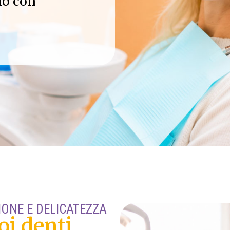
no con
IONE E DELICATEZZA
oi denti