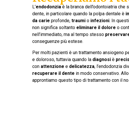
L’
endodonzia
è la branca dell’odontoiatria che s
dente, in particolare quando la polpa dentale è
i
da carie
profonde,
traumi
o
infezioni
. In quest
non significa soltanto
eliminare il dolore
o con
nell’immediato, ma al tempo stesso
preservare
conseguenze più estese.
Per molti pazienti è un trattamento ansiogeno 
e doloroso, tuttavia quando la
diagnosi
è
preci
con
attenzione
e
delicatezza
, l’endodonzia div
recuperare il dente
in modo conservativo. Allo
approntiamo questo tipo di trattamento con il n