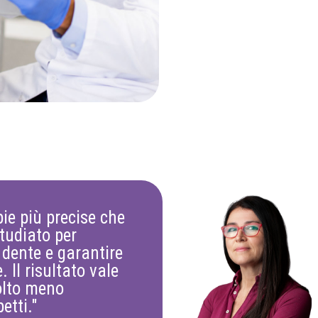
ie più precise che
tudiato per
l dente e garantire
 Il risultato vale
olto meno
etti."