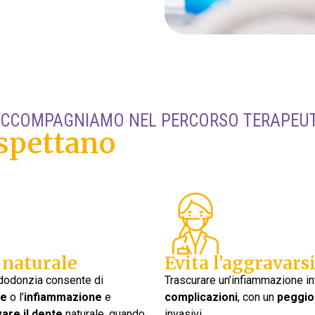
ACCOMPAGNIAMO NEL PERCORSO TERAPEU
aspettano
 naturale
Evita l’aggravars
ndodonzia consente di
Trascurare un’infiammazione in
ne
o l’
infiammazione
e
complicazioni
, con un
peggi
are il dente
naturale, quando
invasivi.