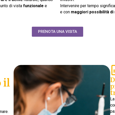
unto di vista
funzionale
e
Intervenire per tempo signific
e con
maggiori possibilità d
PRENOTA UNA VISITA
D
il
p
t
L
co
pa
nare.