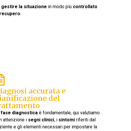
a
gestire la situazione
in modo più
controllato
i recupero
.
iagnosi accurata e
ianificazione del
rattamento
a
fase diagnostica
è fondamentale, qui valutiamo
n attenzione i
segni clinici
, i
sintomi
riferiti dal
ziente e gli elementi necessari per impostare la