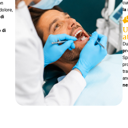
cu
on
la
 dolore,
 di
U
 di
a
Du
pr
Sp
pr
tr
an
ne